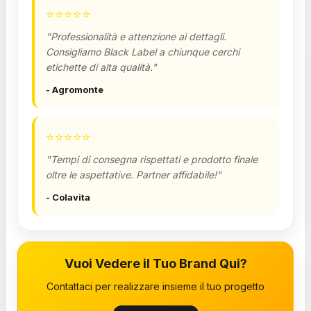
⭐
⭐
⭐
⭐
⭐
"Professionalità e attenzione ai dettagli.
Consigliamo Black Label a chiunque cerchi
etichette di alta qualità."
- Agromonte
⭐
⭐
⭐
⭐
⭐
"Tempi di consegna rispettati e prodotto finale
oltre le aspettative. Partner affidabile!"
- Colavita
Vuoi Vedere il Tuo Brand Qui?
Contattaci per realizzare insieme il tuo progetto